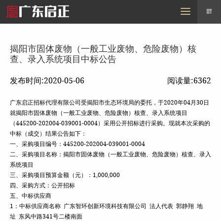
MENU
首页
走进启正
需求信息
采购信息
招标信息
行业动态
联系我们
揭阳市固体废物（一般工业废物、危险废物）核
查、录入系统项目中标公告
发布时间:2020-05-06
阅读量:6362
广东启正招标代理有限公司受揭阳市生态环境局的委托，于2020年04月30日
就揭阳市固体废物（一般工业废物、危险废物）核查、录入系统项目
（445200-202004-039001-0004）采用公开招标进行采购。现就本次采购的
中标（成交）结果公告如下：
一、采购项目编号：445200-202004-039001-0004
二、采购项目名称：揭阳市固体废物（一般工业废物、危险废物）核查、录入
系统项目
三、采购项目预算金额（元）：1,000,000
四、采购方式：公开招标
五、中标供应商
1：中标供应商名称 广东智环创新环境科技有限公司 法人代表 郭静翔 地
址 东风中路341号二楼南面