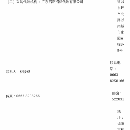
（二）采购代理机构 ：广东启正招标代理有限公司
道以
东环
市北
路以
南城
市家
园A
幢8-
9号
联系电
话：
联系人：林骏成
0663-
8258166
邮编：
传真：0663-8258266
522031
地
址：
揭阳
市榕