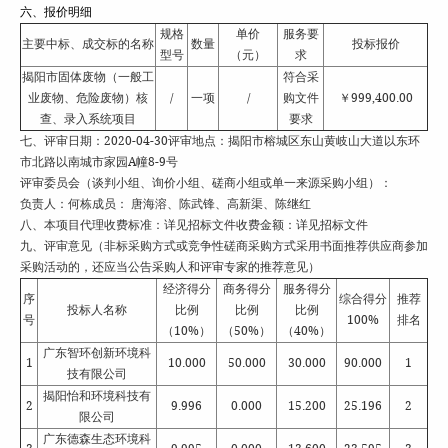
六、报价明细
规格
单价
服务要
主要中标、成交标的名称
数量
投标报价
型号
（元）
求
揭阳市固体废物（一般工
符合采
业废物、危险废物）核
/
一项
/
购文件
￥999,400.00
查、录入系统项目
要求
七、评审日期：2020-04-30评审地点：揭阳市榕城区东山黄岐山大道以东环
市北路以南城市家园A幢8-9号
评审委员会（谈判小组、询价小组、磋商小组或单一来源采购小组）：
负责人：何栋成员： 唐海溶、陈武锋、高新渠、陈继红
八、本项目代理收费标准：详见招标文件收费金额：详见招标文件
九、评审意见（非标采购方式或竞争性磋商采购方式采用书面推荐供应商参加
采购活动的，还应当公告采购人和评审专家的推荐意见）
经济得分
商务得分
服务得分
序
综合得分
推荐
投标人名称
比例
比例
比例
号
100%
排名
（10%）
（50%）
（40%）
广东智环创新环境科
1
10.000
50.000
30.000
90.000
1
技有限公司
揭阳怡和环境科技有
2
9.996
0.000
15.200
25.196
2
限公司
广东德森生态环境科