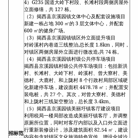
4）G235 国道大岭下村段、长滩村段两侧房屋外
立面修缮，共 127 栋。
（2）揭西县京溪园镇文体中心及配套设施项目
新建一栋占地 300 ㎡的 3 层文体中心，并配套
600 ㎡的健身广场。
（3）揭西县京溪园镇镇区外立面提升项目
对岭溪村内巷道三线整治,总长度 1.8km，同时，
对镇区两侧房屋外立面进行微改造,共 74 栋。
（4）揭西县京溪园镇村级公共停车场项目
揭西县京溪园镇村级公共停车场项目：包括新洪
村、长滩村、大岭下村、岭溪村、曾大寮村、美
德村、大鹿村、和上陇村 8 个行政村局部区域硬
化新建停车场，建设面积 4478.78 ㎡；并配置安
装电桩，共 27 个。其次，对曾大寮村、美德村
和上陇村三线架空整治，总长度 3.4km。
（5）揭西县京溪园镇美丽圩镇客厅建设项目
利用税局一楼局部改造成美丽圩镇客厅，并调整
原厕所位置，同时对客厅内部以及入口外立面进
行重新装修设计，涉及建筑面积 82.54 ㎡，建设
招标范
内容包含对镇区文化旅游特色宣传、增设全域沙