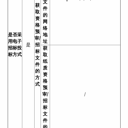
文
获
件
取
的
资
网
格
络
预
是否采
地
审/
用电子
址
是
招
招标投
获
标
标方式
取
文
纸
件
质
的
资
方
格
式
预
审/
/
招
标
文
件
的