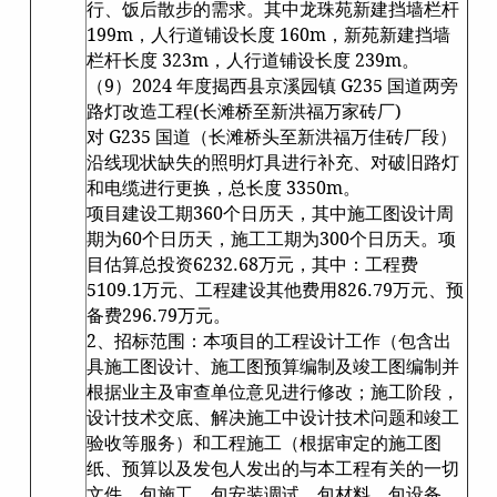
行、饭后散步的需求。其中龙珠苑新建挡墙栏杆
199m，人行道铺设长度 160m，新苑新建挡墙
栏杆长度 323m，人行道铺设长度 239m。
（9）2024 年度揭西县京溪园镇 G235 国道两旁
路灯改造工程(长滩桥至新洪福万家砖厂)
对 G235 国道（长滩桥头至新洪福万佳砖厂段）
沿线现状缺失的照明灯具进行补充、对破旧路灯
和电缆进行更换，总长度 3350m。
项目建设工期360个日历天，其中施工图设计周
期为60个日历天，施工工期为300个日历天。项
目估算总投资6232.68万元，其中：工程费
5109.1万元、工程建设其他费用826.79万元、预
备费296.79万元。
2、招标范围：本项目的工程设计工作（包含出
具施工图设计、施工图预算编制及竣工图编制并
根据业主及审查单位意见进行修改；施工阶段，
设计技术交底、解决施工中设计技术问题和竣工
验收等服务）和工程施工（根据审定的施工图
纸、预算以及发包人发出的与本工程有关的一切
文件。包施工、包安装调试、包材料、包设备、