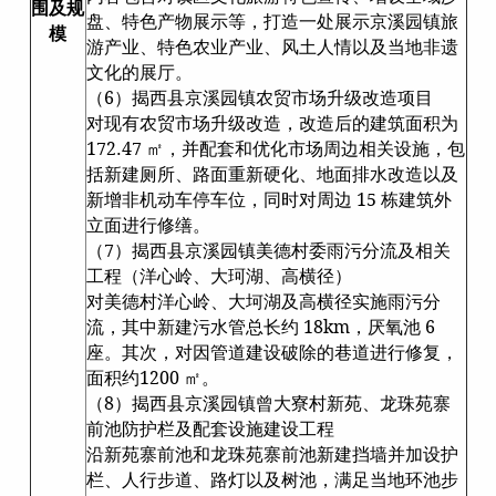
围及规
盘、特色产物展示等，打造一处展示京溪园镇旅
模
游产业、特色农业产业、风土人情以及当地非遗
文化的展厅。
（6）揭西县京溪园镇农贸市场升级改造项目
对现有农贸市场升级改造，改造后的建筑面积为
172.47 ㎡，并配套和优化市场周边相关设施，包
括新建厕所、路面重新硬化、地面排水改造以及
新增非机动车停车位，同时对周边 15 栋建筑外
立面进行修缮。
（7）揭西县京溪园镇美德村委雨污分流及相关
工程（洋心岭、大珂湖、高横径）
对美德村洋心岭、大坷湖及高横径实施雨污分
流，其中新建污水管总长约 18km，厌氧池 6
座。其次，对因管道建设破除的巷道进行修复，
面积约1200 ㎡。
（8）揭西县京溪园镇曾大寮村新苑、龙珠苑寨
前池防护栏及配套设施建设工程
沿新苑寨前池和龙珠苑寨前池新建挡墙并加设护
栏、人行步道、路灯以及树池，满足当地环池步