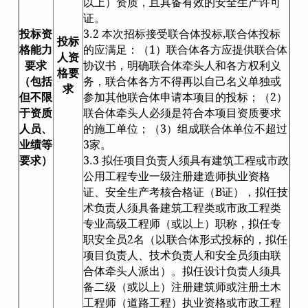
以上）资质，且具备有效的安全生产许可
证。
投标资
3.2 本次招标接受联合体投标,联合体投标
投标
格能力
的应满足：（1）联合体各方应提供联合体
人资
要求
协议书，明确联合体牵头人和各方权利义
格要
（包括
务，联合体各方不得再以自己名义单独或
求
但不限
参加其他联合体申请本项目的投标；（2）
于资质
联合体牵头人必须是符合本项目资质要求
人员、
的施工单位；（3）组成联合体单位不超过
业绩等
3家。
要求）
3.3 拟任项目负责人须具有建筑工程或市政
公用工程专业一级注册建造师执业资格
证、安全生产考核合格证（B证），拟任技
术负责人须具备建筑工程类或市政工程类
专业高级工程师（或以上）职称，拟任专
职安全员2名（以联合体形式投标的，拟任
项目负责人、技术负责人和安全员须由联
合体牵头人派出）。拟任设计负责人须具
备二级（或以上）注册建筑师或注册土木
工程师（道路工程）执业资格或市政工程