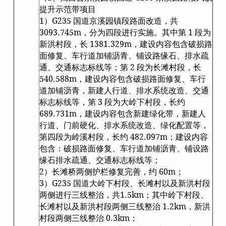
提升示范带项目
1）G235 国道京溪园镇段路面改造，共
3093.745m，分为四段进行实施。其中第 1 段为
新洪村段，长 1381.329m，建设内容包含破损路
面修复、车行道加铺沥青、铺设路缘石、排水疏
通、交通标志标线等；第 2 段为长滩村段，长
540.588m，建设内容包含破损路面修复、车行
道加铺沥青，新建人行道、排水系统改造、交通
标志标线等，第 3 段为大岭下村段，长约
689.731m，建设内容包含新建绿化带，新建人
行道、门前硬化、排水系统改造、绿化配置等，
第四段为岭溪村段，长约 482.097m；建设内容
包含：破损路面修复、车行道加铺沥青、铺设路
缘石排水疏通、交通标志标线等；
2）长滩桥两侧护栏修复完善，约 60m；
3）G235 国道大岭下村段、长滩村以及新洪村段
两侧进行三线整治，共1.5km；其中岭下村段、
长滩村以及新洪村段两侧三线整治 1.2km，新洪
村段两侧三线整治 0.3km；