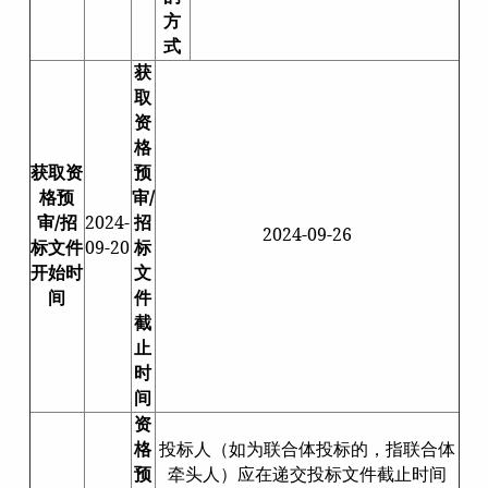
方
式
获
取
资
格
获取资
预
格预
审/
审/招
2024-
招
2024-09-26
标文件
09-20
标
开始时
文
间
件
截
止
时
间
资
格
投标人（如为联合体投标的，指联合体
预
牵头人）应在递交投标文件截止时间