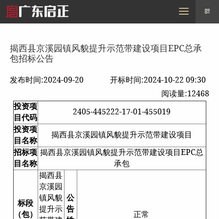
MENU
首页
走进启正
需求信息
采购信息
招标信息
行业动态
联系我们
揭西县京溪园镇风貌提升示范带建设项目EPC总承
包招标公告
发布时间:2024-09-20
开标时间:2024-10-22 09:30
阅读量:12468
投资项
2405-445222-17-01-455019
目代码
投资项
揭西县京溪园镇风貌提升示范带建设项目
目名称
招标项
揭西县京溪园镇风貌提升示范带建设项目EPC总
目名称
承包
揭西县
京溪园
镇风貌
公
标段
提升示
告
（包）
正常