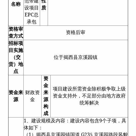
范带建
性
名称
设项目
质
EPC总
承包
资格审
资格后审
查方式
招标项
目实施
（交
位于揭西县京溪园镇
货）地
点
资
金
项目建设所需资金除积极争取上级
资金来
财政资
来
资金支持外，不足部分由地方政府
源
金
源
统筹解决
构
成
1、建设规模及内容：建设内容包含9个子项，具
体如下：
（1）揭西县京溪园镇国道 G235 京溪园路段风貌