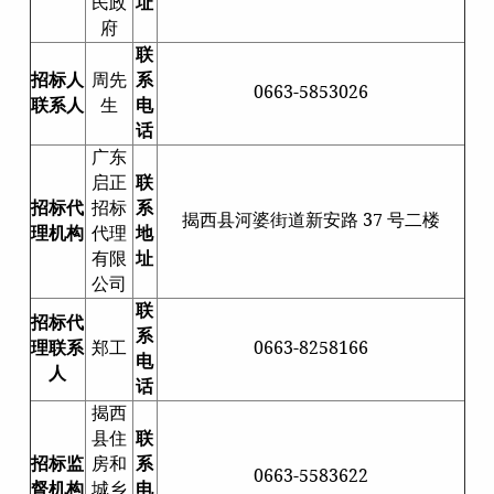
民政
址
府
联
招标人
周先
系
0663-5853026
联系人
生
电
话
广东
启正
联
招标代
招标
系
揭西县河婆街道新安路 37 号二楼
理机构
代理
地
有限
址
公司
联
招标代
系
理联系
郑工
0663-8258166
电
人
话
揭西
县住
联
招标监
房和
系
0663-5583622
督机构
城乡
电