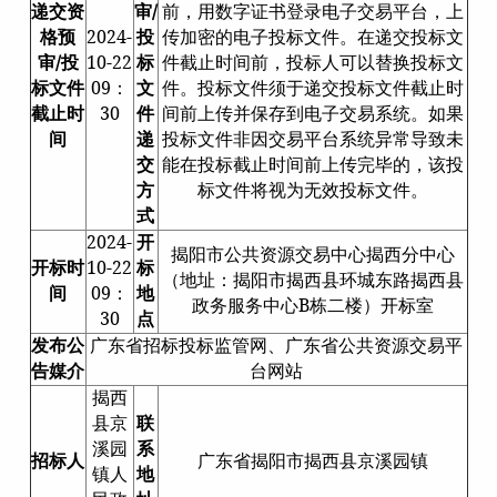
递交资
审/
前，用数字证书登录电子交易平台，上
格预
2024-
投
传加密的电子投标文件。在递交投标文
审/投
10-22
标
件截止时间前，投标人可以替换投标文
标文件
09：
文
件。投标文件须于递交投标文件截止时
截止时
30
件
间前上传并保存到电子交易系统。如果
间
递
投标文件非因交易平台系统异常导致未
交
能在投标截止时间前上传完毕的，该投
方
标文件将视为无效投标文件。
式
2024-
开
揭阳市公共资源交易中心揭西分中心
开标时
10-22
标
（地址：揭阳市揭西县环城东路揭西县
间
09：
地
政务服务中心B栋二楼）开标室
30
点
发布公
广东省招标投标监管网、广东省公共资源交易平
告媒介
台网站
揭西
县京
联
溪园
系
招标人
广东省揭阳市揭西县京溪园镇
镇人
地